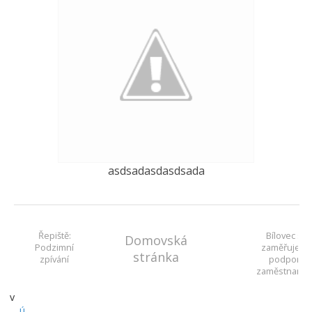
asdsadasdasdsada
Řepiště:
Bílovec se
Domovská
Podzimní
zaměřuje n
stránka
zpívání
podporu
zaměstnanos
v
ú