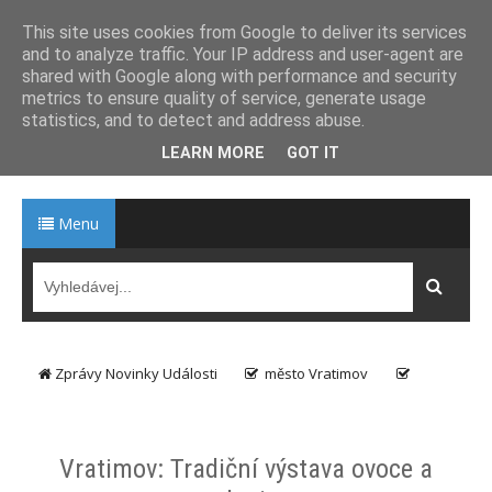
This site uses cookies from Google to deliver its services
and to analyze traffic. Your IP address and user-agent are
ZPRÁVY NOVINKY
shared with Google along with performance and security
metrics to ensure quality of service, generate usage
UDÁLOSTI
statistics, and to detect and address abuse.
z regionů České Republiky...
LEARN MORE
GOT IT
Menu
Zprávy Novinky Události
město Vratimov
výstava
Zahrádkáři
Vratimov: Tradiční výstava ovoce a