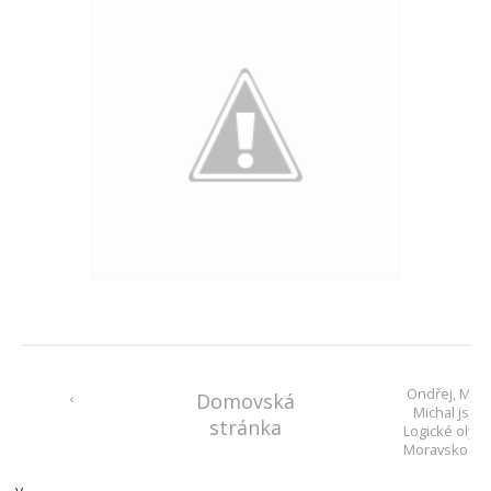
Ondřej, Mich
‹
Domovská
Michal jsou 
stránka
Logické olym
Moravskosl
kraji
v