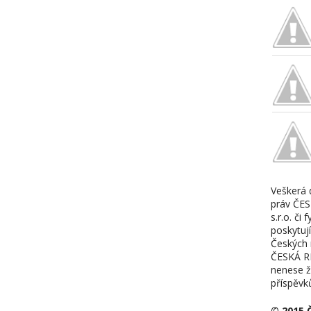
Veškerá 
práv ČE
s.r.o. či
poskytuj
Českých r
ČESKÁ RE
nenese 
příspěvk
© 2015 