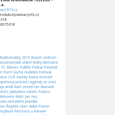
.o.
w.CRTV.cz
produkce(zavinac)crtv.cz
5318
 28575318
Baškohrátky 2015
Beach centrum
koslovenské státní dráhy
demolice
á
FC Bílovec
Folklór
Fotbal
Frenštát
st
Horní Suchá
Hudební Festival
entus CUP
Kamily Kama
Koncert
piónový průvod
Legendy se vrací
e aneb kam zmizel ten diamant
ěsto jablunkov
město Paskov
ěrkovice
Mistr Jan Hus
ezka
netradiční plavidla
bec Řepiště
obec Velká Polom
 Kojdová
Petrovice u Karviné