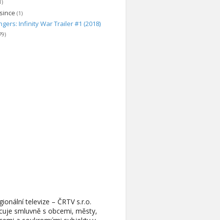
1)
since
(1)
gers: Infinity War Trailer #1 (2018)
79)
ionální televize – ČRTV s.r.o.
cuje smluvně s obcemi, městy,