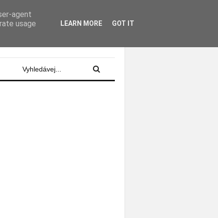
user-agent
odajství, živé přenosy, projekce na
erate usage
LEARN MORE
GOT IT