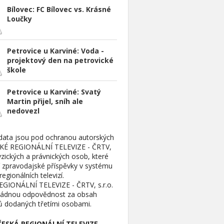
Bílovec: FC Bílovec vs. Krásné
Loučky
Petrovice u Karviné: Voda -
projektový den na petrovické
škole
Petrovice u Karviné: Svatý
Martin přijel, sníh ale
nedovezl
data jsou pod ochranou autorských
SKÉ REGIONÁLNÍ TELEVIZE - ČRTV,
 fyzických a právnických osob, které
í zpravodajské příspěvky v systému
egionálních televizí.
GIONÁLNÍ TELEVIZE - ČRTV, s.r.o.
žádnou odpovědnost za obsah
ů dodaných třetími osobami.
ČESKÁ REGIONÁLNÍ TELEVIZE -