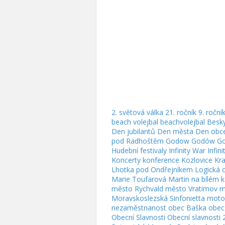
2. světová válka
21. ročník
9. roční
beach volejbal
beachvolejbal
Besk
Den jubilantů
Den města
Den obc
pod Radhoštěm
Godow
Godów
Go
Hudební festivaly
Infinity War
Infin
Koncerty
konference
Kozlovice
Kra
Lhotka pod Ondřejníkem
Logická 
Marie Toufarová
Martin na bílém k
město Rychvald
město Vratimov
m
Moravskoslezská Sinfonietta
moto
nezaměstnanost
obec Baška
obec
Obecní Slavnosti
Obecní slavnosti 