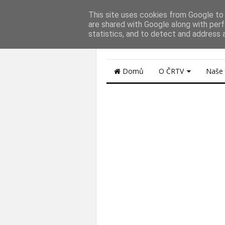
This site uses cookies from Google to d
ZPRÁVY NOVINK
are shared with Google along with perf
statistics, and to detect and address 
z regionů České Republiky...
Domů
O ČRTV
Naše 