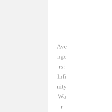
Ave
nge
rs:
Infi
nity
Wa
r