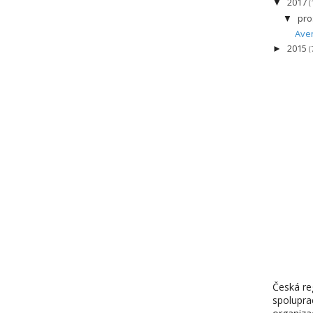
2017
▼
(
pro
▼
Aven
2015
►
(
Česká reg
spolupra