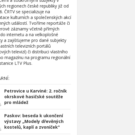
cemi a soukromými subjekty v
ých regionech české republiky již od
6. ČRTV se specializuje na
ace kulturních a společenských akcí
ných událostí. Tvoříme reportáže či
rové záznamy včetně přímých
do internetu a na velkoplošné
y a zajišťujeme pro dané subjekty
astních televizních portálů
ových televizí) či distribuci vlastního
ího magazínu na programu regionální
 stanice LTV Plus.
RNÍ:
Petrovice u Karviné: 2. ročník
okrskové hasičské soutěže
pro mládež
Paskov: beseda k ukončení
výstavy „Modely dřevěných
kostelů, kaplí a zvoniček"