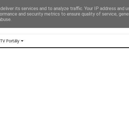
eliver its services and to analyze traffic. Your IP address and 
Y UDÁLOSTI
Dokumentace akcí, reportáže, zprav
ormance and security metrics to ensure quality of service, gen
LED obrazovky a další...
abuse.
TV Portály