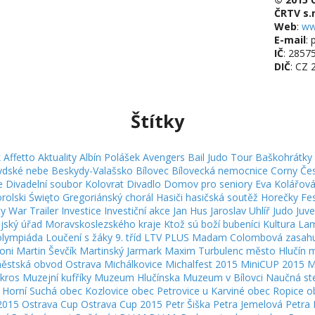
ČRTV s.r
Web
:
ww
E-mail
: 
IČ
: 2857
DIČ
: CZ
Štítky
k
Affetto
Aktuality
Albín Polášek
Avengers
Bail Judo Tour
Baškohrátky
ydské nebe
Beskydy-Valašsko
Bílovec
Bílovecká nemocnice
Corny
Čes
e
Divadelní soubor Kolovrat
Divadlo
Domov pro seniory
Eva Kolářov
rolski Święto
Gregoriánský chorál
Hasiči
hasičská soutěž
Horečky Fe
ity War Trailer
Investice
Investiční akce
Jan Hus
Jaroslav Uhlíř
Judo
Juv
jský úřad Moravskoslezského kraje
Ktož sú boží bubeníci
Kultura
Lam
olympiáda
Loučení s žáky 9. tříd
LTV PLUS
Madam Colombová zasahuj
oni
Martin Ševčík
Martinský Jarmark
Maxim Turbulenc
město Hlučín
m
ěstská obvod Ostrava Michálkovice
Michalfest 2015
MiniCUP 2015 M
kros
Muzejní kufříky
Muzeum Hlučínska
Muzeum v Bílovci
Naučná st
 Horní Suchá
obec Kozlovice
obec Petrovice u Karviné
obec Ropice
o
2015
Ostrava Cup
Ostrava Cup 2015
Petr Šiška
Petra Jemelová
Petra