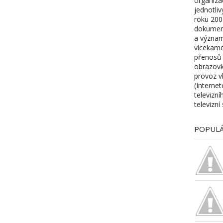
organiza
jednotliv
roku 200
dokument
a význam
vícekame
přenosů 
obrazovk
provoz vl
(Internet
televizn
televizní
POPULÁ