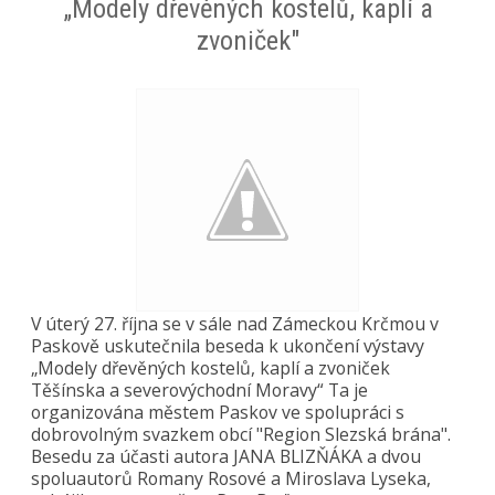
„Modely dřevěných kostelů, kaplí a
zvoniček"
V úterý 27. října se v sále nad Zámeckou Krčmou v
Paskově uskutečnila beseda k ukončení výstavy
„Modely dřevěných kostelů, kaplí a zvoniček
Těšínska a severovýchodní Moravy“ Ta je
organizována městem Paskov ve spolupráci s
dobrovolným svazkem obcí "Region Slezská brána".
Besedu za účasti autora JANA BLIZŇÁKA a dvou
spoluautorů Romany Rosové a Miroslava Lyseka,