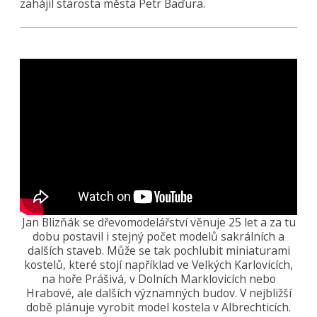
zahájil starosta města Petr Baďura.
Jan Blizňák se dřevomodelářství věnuje 25 let a za tu
dobu postavil i stejný počet modelů sakrálních a
dalších staveb. Může se tak pochlubit miniaturami
kostelů, které stojí například ve Velkých Karlovicích,
na hoře Prášivá, v Dolních Marklovicích nebo
Hrabové, ale dalších významných budov. V nejbližší
době plánuje vyrobit model kostela v Albrechticích.