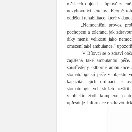
měsících dojde i k úpravě zeleně 
nevyhovující kotelny. Kromě to
oddělení rehabilitace, které v da
„Nemocniční provoz prob
pochopení a toleranci jak zdravotn
díky menší velikosti jako nemoc
omezení také ambulance," upozorň
V Bílovci se o zdraví obča
zajištěna také ambulantní péče.
soustředěny odborné ambulance s
stomatologická péče v objektu v
kapacita jejich ordinací je 
stomatologických služeb rozšíř
v objektu zřídit komplexní cent
upřesňuje informace o zdravotnick