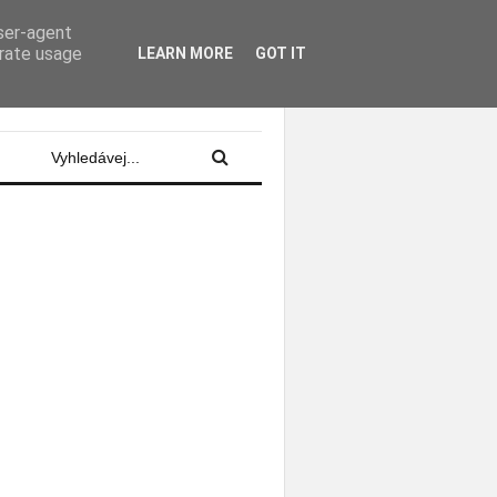
user-agent
odajství, živé přenosy, projekce na
erate usage
LEARN MORE
GOT IT