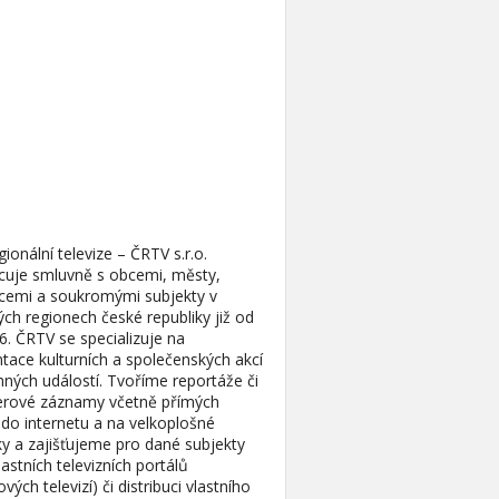
ionální televize – ČRTV s.r.o.
cuje smluvně s obcemi, městy,
cemi a soukromými subjekty v
ých regionech české republiky již od
6. ČRTV se specializuje na
ace kulturních a společenských akcí
ných událostí. Tvoříme reportáže či
rové záznamy včetně přímých
do internetu a na velkoplošné
y a zajišťujeme pro dané subjekty
astních televizních portálů
ových televizí) či distribuci vlastního