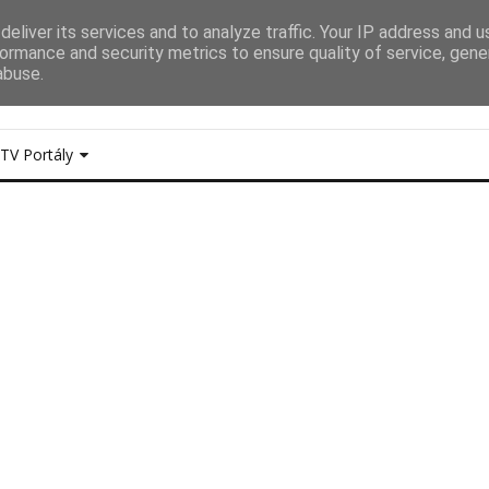
eliver its services and to analyze traffic. Your IP address and 
Y UDÁLOSTI
Dokumentace akcí, reportáže, zprav
ormance and security metrics to ensure quality of service, gen
LED obrazovky a další...
abuse.
TV Portály