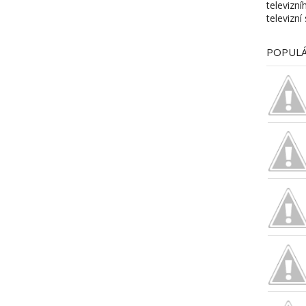
televizn
televizní
POPULÁ