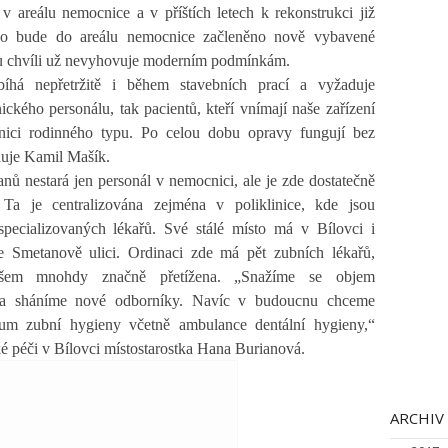
v areálu nemocnice a v příštích letech k rekonstrukci již
ho bude do areálu nemocnice začleněno nově vybavené
nou chvíli už nevyhovuje moderním podmínkám.
íhá nepřetržitě i během stavebních prací a vyžaduje
ického personálu, tak pacientů, kteří vnímají naše zařízení
nici rodinného typu. Po celou dobu opravy fungují bez
uje Kamil Mašík.
nů nestará jen personál v nemocnici, ale je zde dostatečně
 Ta je centralizována zejména v poliklinice, kde jsou
pecializovaných lékařů. Své stálé místo má v Bílovci i
e Smetanově ulici. Ordinaci zde má pět zubních lékařů,
ovšem mnohdy značně přetížena. „Snažíme se objem
it a sháníme nové odborníky. Navíc v budoucnu chceme
rum zubní hygieny včetně ambulance dentální hygieny,“
é péči v Bílovci místostarostka Hana Burianová.
ARCHIV