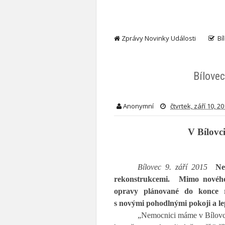
Zprávy Novinky Události
Bí
Bílove
Anonymní
čtvrtek, září 10, 2
V Bílovc
Bílovec 9. září 2015
Ne
rekonstrukcemi. Mimo nového 
opravy plánované do konce r
s novými pohodlnými pokoji a l
„Nemocnici máme v Bílovci 