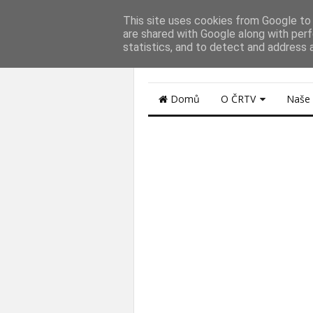
This site uses cookies from Google to d
ZPRÁVY NOVINK
are shared with Google along with perf
statistics, and to detect and address 
z regionů České Republiky...
Domů
O ČRTV
Naše 