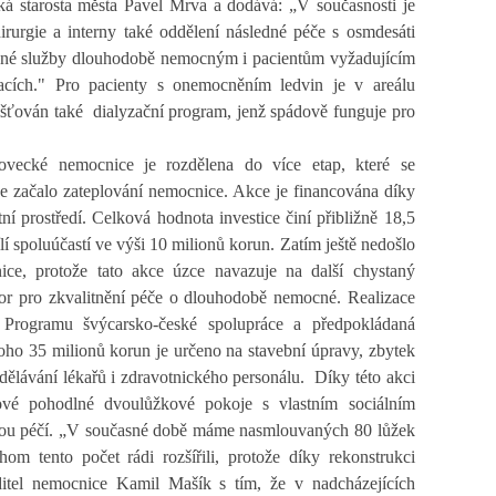
íká starosta města Pavel Mrva a dodává: „V současnosti je
rurgie a interny také oddělení následné péče s osmdesáti
ované služby dlouhodobě nemocným i pacientům vyžadujícím
acích." Pro pacienty s onemocněním ledvin je v areálu
ťován také dialyzační program, jenž spádově funguje pro
ovecké nemocnice je rozdělena do více etap, které se
e začalo zateplování nemocnice. Akce je financována díky
í prostředí. Celková hodnota investice činí přibližně 18,5
í spoluúčastí ve výši 10 milionů korun. Zatím ještě nedošlo
ce, protože tato akce úzce navazuje na další chystaný
tor pro zkvalitnění péče o dlouhodobě nemocné. Realizace
 Programu švýcarsko-české spolupráce a předpokládaná
toho 35 milionů korun je určeno na stavební úpravy, zbytek
dělávání lékařů i zdravotnického personálu.
Díky této akci
ové pohodlné dvoulůžkové pokoje s vlastním sociálním
anou péčí. „V současné době máme nasmlouvaných 80 lůžek
m tento počet rádi rozšířili, protože díky rekonstrukci
editel nemocnice Kamil Mašík s tím, že v nadcházejících