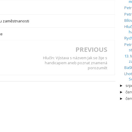
m
Petr
Petr
Bílo
ru zaměstnanosti
Hluč
h
ce
Ryc
Petr
PREVIOUS
s
13.
Hlučín: Výstava s názvem Jak se žije s
z
handicapem aneb poznat znamená
Bašk
porozumět
Lhot
S
sr
►
če
►
če
►