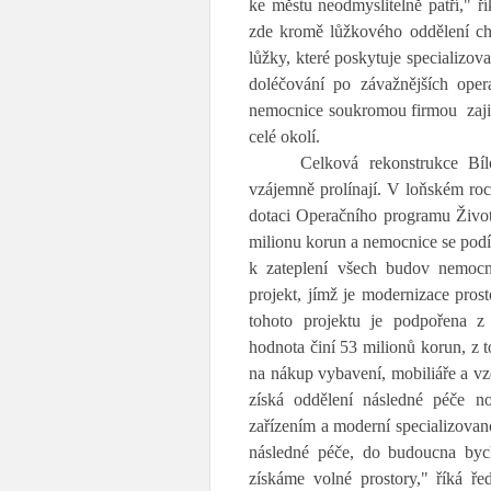
ke městu neodmyslitelně patří," ř
zde kromě lůžkového oddělení chi
lůžky, které poskytuje specializ
doléčování po závažnějších oper
nemocnice soukromou firmou zajiš
celé okolí.
Celková rekonstrukce Bíl
vzájemně prolínají. V loňském roc
dotaci Operačního programu Životn
milionu korun a nemocnice se podíl
k zateplení všech budov nemocni
projekt, jímž je modernizace pros
tohoto projektu je podpořena z
hodnota činí 53 milionů korun, z 
na nákup vybavení, mobiliáře a vz
získá oddělení následné péče n
zařízením a moderní specializov
následné péče, do budoucna bycho
získáme volné prostory," říká ř