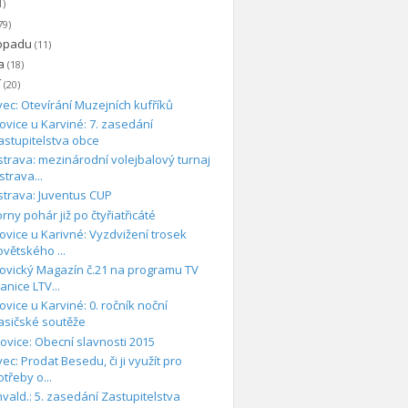
1)
79)
topadu
(11)
na
(18)
í
(20)
vec: Otevírání Muzejních kufříků
ovice u Karviné: 7. zasedání
astupitelstva obce
strava: mezinárodní volejbalový turnaj
strava...
strava: Juventus CUP
rny pohár již po čtyřiatřicáté
ovice u Karivné: Vyzdvižení trosek
ovětského ...
ovický Magazín č.21 na programu TV
tanice LTV...
ovice u Karviné: 0. ročník noční
asičské soutěže
ovice: Obecní slavnosti 2015
vec: Prodat Besedu, či ji využít pro
otřeby o...
vald.: 5. zasedání Zastupitelstva