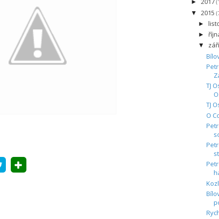
2017
►
(
2015
▼
(
lis
►
říj
►
zář
▼
Bílo
Petr
Z
TJ O
O
TJ O
O Co
Petr
s
Petr
s
Petr
h
Kozl
Bílo
p
Rych