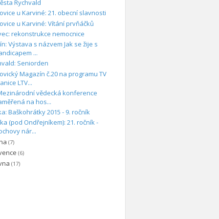
ěsta Rychvald
ovice u Karviné: 21. obecní slavnosti
ovice u Karviné: Vítání prvňáčků
vec: rekonstrukce nemocnice
ín: Výstava s názvem Jak se žije s
andicapem ...
hvald: Seniorden
ovický Magazín č.20 na programu TV
tanice LTV...
 Mezinárodní vědecká konference
aměřená na hos...
a: Baškohrátky 2015 - 9. ročník
ka (pod Ondřejníkem): 21. ročník -
ochovy nár...
pna
(7)
rvence
(6)
rvna
(17)