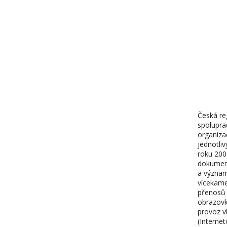
Česká reg
spolupra
organiza
jednotliv
roku 200
dokument
a význam
vícekame
přenosů 
obrazovk
provoz vl
(Internet