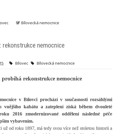
lovec
Bílovecká nemocnice
c: rekonstrukce nemocnice
015
Bílovec
Bílovecká nemocnice
i probíhá rekonstrukce nemocnice
mocnice v Bílovci prochází v současnosti rozsáhlými
vnějšího kabátu a zateplení získá během dvouleté
oku 2016 zmodernizované oddělení následné péče
epším vybavením.
už od roku 1897, má tedy svou více než stoletou historii a